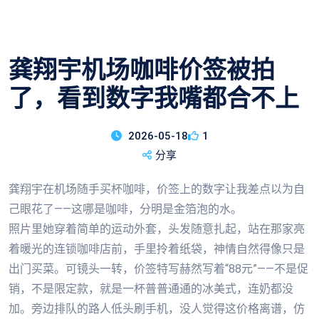
龚翔宇机场咖啡价签被拍
了，看到数字我嘴都合不上
2026-05-18
1
分享
龚翔宇在机场随手买杯咖啡，价签上的数字让我差点以为自
己眼花了——这哪是咖啡，分明是金箔泡的水。
照片里她穿着简单的运动外套，头发随意扎起，站在那家亮
着暖光的连锁咖啡店前，手里拎着纸袋，神情自然得像只是
出门买菜。可镜头一转，价签特写赫然写着“88元”——不是促
销，不是限定款，就是一杯普普通通的冰美式，连奶都没
加。旁边排队的路人低头刷手机，没人觉得这价格离谱，仿