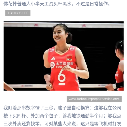
佛花掉普通人小半天工资买杯黑水，不过是日常操作。
我盯着那串数字愣了三秒，脑子里自动换算：这够我在公司
楼下买四杯、外加两个包子；够我地铁通勤半个月；够我点
三次外卖还剩找零。可对某些人来说，这只是等飞机时打发