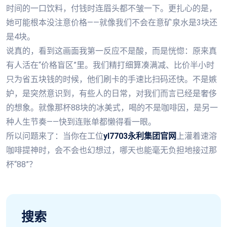
时间的一口饮料，付钱时连眉头都不皱一下。更扎心的是，
她可能根本没注意价格——就像我们不会在意矿泉水是3块还
是4块。
说真的，看到这画面我第一反应不是酸，而是恍惚：原来真
有人活在“价格盲区”里。我们精打细算凑满减、比价半小时
只为省五块钱的时候，他们刷卡的手速比扫码还快。不是嫉
妒，是突然意识到，有些人的日常，对我们而言已经是奢侈
的想象。就像那杯88块的冰美式，喝的不是咖啡因，是另一
种人生节奏——快到连账单都懒得看一眼。
所以问题来了：当你在工位
yl7703永利集团官网
上灌着速溶
咖啡提神时，会不会也幻想过，哪天也能毫无负担地接过那
杯“88”？
搜索