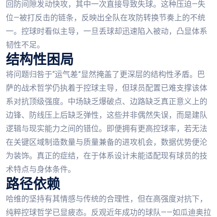
回防间隙发动快攻，其中一次直接导致失球。这种压迫—失
位—被打反击的链条，反映出全队在攻防转换节奏上的不统
一。控球时看似主导，一旦丢球却迅速陷入被动，凸显体系
韧性不足。
结构性困局
将问题归咎于“运气差”显然掩盖了更深层的结构性矛盾。巴
萨的战术哲学仍执着于控球主导，但球员配置已难支撑该体
系对抗顶级强度。中场缺乏爆破点、边路缺乏真正意义上的
边锋、防线压上后缺乏弹性，这些并非偶然失误，而是建队
逻辑与现实能力之间的错位。即便拥有更高控球率，若无法
在关键区域制造数量与质量兼备的进攻机会，数据优势便沦
为装饰。真正的症结，在于体系设计未能适配现有球员的技
术特点与身体条件。
路径依赖
哈维的坚持有其情感与传统的合理性，但在高强度对抗下，
纯粹控球哲学已显疲态。反观近年成功的球队——如瓜迪奥拉