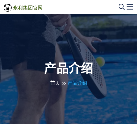
产品介绍
首页
产品介绍