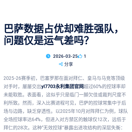
巴萨数据占优却难胜强队，
问题仅是运气差吗？
2026-03-25
1
分享
2025-26赛季初，巴塞罗那在面对拜仁、皇马与马竞等顶级
对手时，屡屡交出
yl7703永利集团官网
超过60%的控球率却
未能取胜。表面看，这似乎只是临门一脚欠佳或裁判尺度不
利所致。然而，深入比赛进程可见，巴萨的控球常集中于后
场与边路，缺乏穿透性。以2025年10月对阵拜仁为例，球队
全场控球率达64%，但进入对方禁区的触球仅12次，远低于
拜仁的28次。这种“无效控球”暴露出进攻结构的深层失衡：