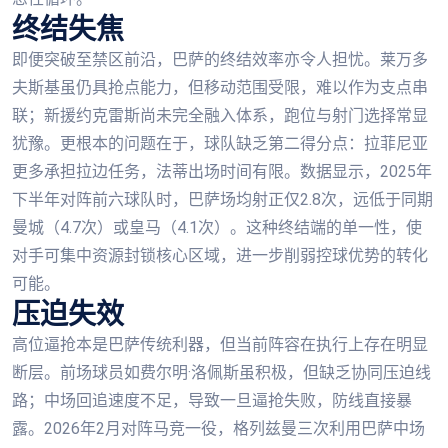
终结失焦
即便突破至禁区前沿，巴萨的终结效率亦令人担忧。莱万多
夫斯基虽仍具抢点能力，但移动范围受限，难以作为支点串
联；新援约克雷斯尚未完全融入体系，跑位与射门选择常显
犹豫。更根本的问题在于，球队缺乏第二得分点：拉菲尼亚
更多承担拉边任务，法蒂出场时间有限。数据显示，2025年
下半年对阵前六球队时，巴萨场均射正仅2.8次，远低于同期
曼城（4.7次）或皇马（4.1次）。这种终结端的单一性，使
对手可集中资源封锁核心区域，进一步削弱控球优势的转化
可能。
压迫失效
高位逼抢本是巴萨传统利器，但当前阵容在执行上存在明显
断层。前场球员如费尔明·洛佩斯虽积极，但缺乏协同压迫线
路；中场回追速度不足，导致一旦逼抢失败，防线直接暴
露。2026年2月对阵马竞一役，格列兹曼三次利用巴萨中场