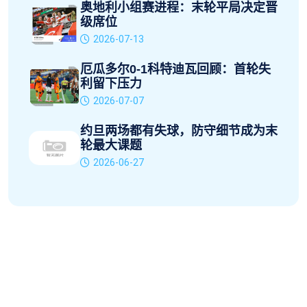
奥地利小组赛进程：末轮平局决定晋
级席位
2026-07-13
厄瓜多尔0-1科特迪瓦回顾：首轮失
利留下压力
2026-07-07
约旦两场都有失球，防守细节成为末
轮最大课题
2026-06-27