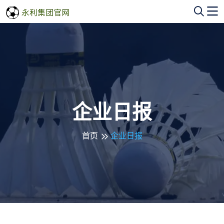
企业日报
首页
企业日报