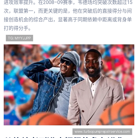
进攻效率提升。在2008–09赛季，韦德场均突破次数超过15
次，联盟第一，而更关键的是，他在突破后的直接得分与间
接创造机会的综合产出，显著高于同期依赖中距离或背身单
打的得分手。