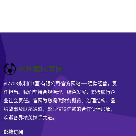
yl7703永利(中国)有限公司·官方网站——稳健经营，责
任担当。我们坚持合规治理、绿色发展，积极履行企
业社会责任。官网为您提供财务概览、治理结构、品
牌故事及联系通道，彰显值得信赖的合作伙伴形象，
欢迎各界精英携手共进。
邮箱订阅