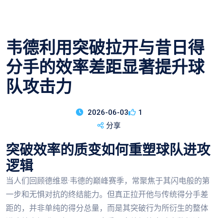
韦德利用突破拉开与昔日得
分手的效率差距显著提升球
队攻击力
2026-06-03
1
分享
突破效率的质变如何重塑球队进攻
逻辑
当人们回顾德维恩·韦德的巅峰赛季，常聚焦于其闪电般的第
一步和无惧对抗的终结能力。但真正拉开他与传统得分手差
距的，并非单纯的得分总量，而是其突破行为所衍生的整体