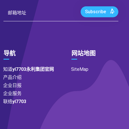
Subscribe
导航
网站地图
知道
yl7703永利集团官网
SiteMap
产品介绍
企业日报
企业服务
联络
yl7703