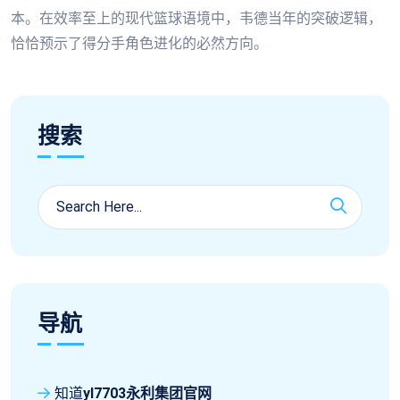
本。在效率至上的现代篮球语境中，韦德当年的突破逻辑，
恰恰预示了得分手角色进化的必然方向。
搜索
导航
知道
yl7703永利集团官网