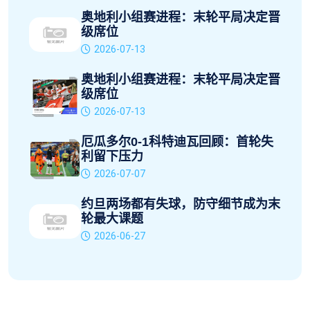
奥地利小组赛进程：末轮平局决定晋
级席位
2026-07-13
奥地利小组赛进程：末轮平局决定晋
级席位
2026-07-13
厄瓜多尔0-1科特迪瓦回顾：首轮失
利留下压力
2026-07-07
约旦两场都有失球，防守细节成为末
轮最大课题
2026-06-27